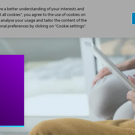
ve a better understanding of your interests and
 all cookies", you agree to the use of cookies on
, analyse your usage and tailor the content of the
Hartstilstand
De S-ICD is anders
Procedure vo
al preferences by clicking on "Cookie settings".