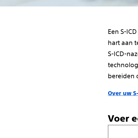
Een S-ICD 
hart aan 
S-ICD-nazo
technolog
bereiden d
Over uw S-
Voer e