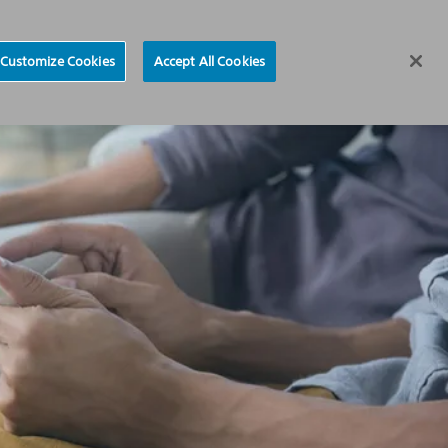
Een elektrofysioloog vinden
Region selector
Customize Cookies
Accept All Cookies
orbereiding
Leven met een S-ICD
S-ICD Wissel