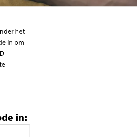
onder het
de in om
CD
te
de in: