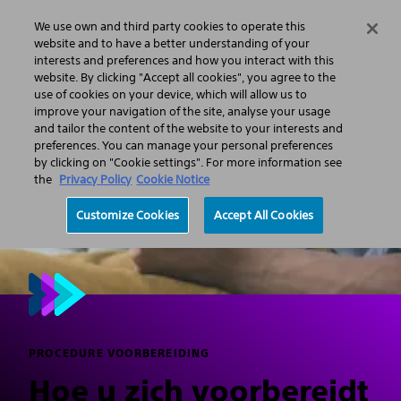
We use own and third party cookies to operate this
Menu
website and to have a better understanding of your
interests and preferences and how you interact with this
website. By clicking "Accept all cookies", you agree to the
use of cookies on your device, which will allow us to
improve your navigation of the site, analyse your usage
and tailor the content of the website to your interests and
preferences. You can manage your personal preferences
by clicking on "Cookie settings". For more information see
the
Privacy Policy
Cookie Notice
Customize Cookies
Accept All Cookies
PROCEDURE VOORBEREIDING
Hoe u zich voorbereidt