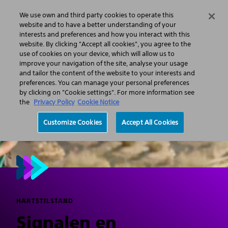
We use own and third party cookies to operate this
Menu
website and to have a better understanding of your
interests and preferences and how you interact with this
website. By clicking "Accept all cookies", you agree to the
use of cookies on your device, which will allow us to
improve your navigation of the site, analyse your usage
and tailor the content of the website to your interests and
preferences. You can manage your personal preferences
by clicking on "Cookie settings". For more information see
the
Privacy Policy
Cookie Notice
Customize Cookies
Accept All Cookies
HARTSTILSTAND
Signalen en