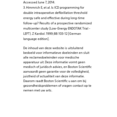
Accessed June 7, 2014.
3. Himmrich E, et al. Is ICD programming for
double intraoperative defibrillation threshold
energy safe and effective during long-time
follow-up? Results of a prospective randomized
multicenter study (Low-Energy ENDOTAK Trial -
LEFT). Z Kardiol. 1999;88:103-12 [German
language edition].
De inhoud van deze website is uitsluitend
bedoeld voor informatieve doeleinden en sluit
alle reclamedoeleinden voor medische
apparatuur uit. Deze informatie vormt geen
medisch of juridisch advies, en Boston Scientific
aanvaardt geen garantie voor de volledigheid,
juistheid of actualiteit van deze informatie.
Daarom raadt Boston Scientific u aan om bij
gezondheidsproblemen of vragen contact op te
nemen met uw arts.