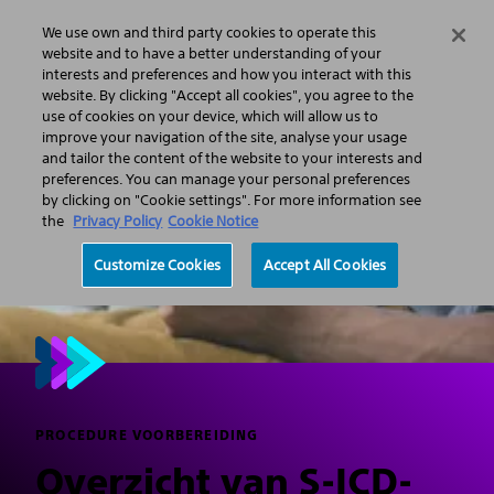
We use own and third party cookies to operate this
Menu
website and to have a better understanding of your
interests and preferences and how you interact with this
website. By clicking "Accept all cookies", you agree to the
use of cookies on your device, which will allow us to
improve your navigation of the site, analyse your usage
and tailor the content of the website to your interests and
preferences. You can manage your personal preferences
by clicking on "Cookie settings". For more information see
the
Privacy Policy
Cookie Notice
Customize Cookies
Accept All Cookies
PROCEDURE VOORBEREIDING
Overzicht van S-ICD-