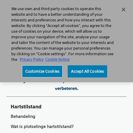
We use own and third party cookies to operate this
Menu
website and to have a better understanding of your
interests and preferences and how you interact with this
website. By clicking "Accept all cookies", you agree to the
use of cookies on your device, which will allow us to
improve your navigation of the site, analyse your usage
and tailor the content of the website to your interests and
preferences. You can manage your personal preferences
by clicking on "Cookie settings". For more information see
the
Privacy Policy
Cookie Notice
Boston Scientific is gewijd aan het transformeren van
Customize Cookies
Accept All Cookies
levens door middel van innovatieve medische oplossingen
die de gezondheid van de patiënten over de hele wereld
verbeteren.
Hartstilstand
Behandeling
Wat is plotselinge hartstilstand?